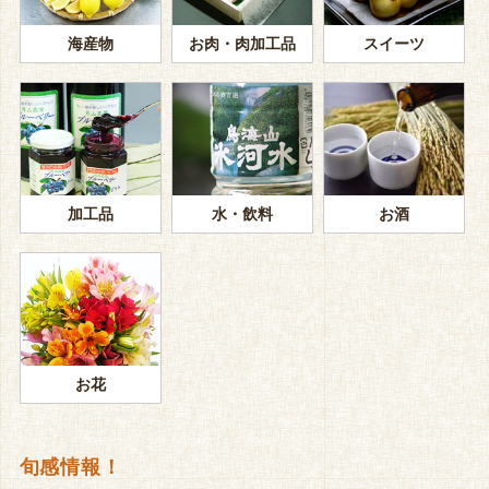
海産物
お肉・肉加工品
スイーツ
加工品
水・飲料
お酒
お花
旬感情報！