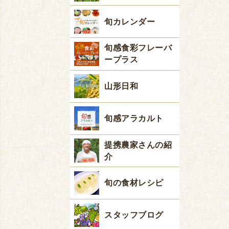
旬カレンダー
旬感食彩フレーバ
ープラス
山形日和
旬感アラカルト
提携農家さんの紹
介
旬の食材レシピ
スタッフブログ