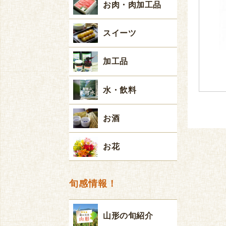
お肉・肉加工品
スイーツ
加工品
水・飲料
お酒
お花
旬感情報！
山形の旬紹介