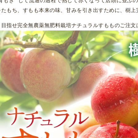
”青もぎ” して流通の過程で熟して赤くなって店頭に並ぶ
をたもち、すもも本来の味、甘みを引き出すために、樹上
▼目指せ完全無農薬無肥料栽培ナチュラルすもものご注文