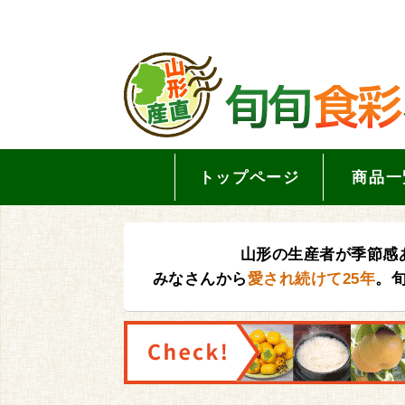
トップページ
商品一
山形の生産者が季節感
みなさんから
愛され続けて25年
。