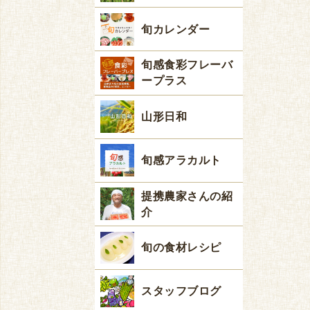
旬カレンダー
旬感食彩フレーバ
ープラス
山形日和
旬感アラカルト
提携農家さんの紹
介
旬の食材レシピ
スタッフブログ