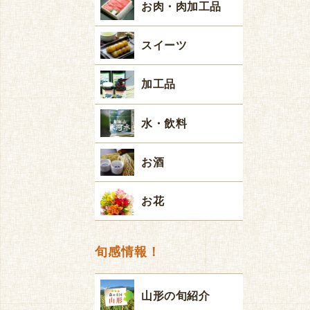
お肉・肉加工品
スイーツ
加工品
水・飲料
お酒
お花
旬感情報！
山形の旬紹介