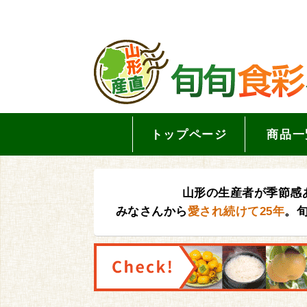
トップページ
商品一
山形の生産者が季節感
みなさんから
愛され続けて25年
。