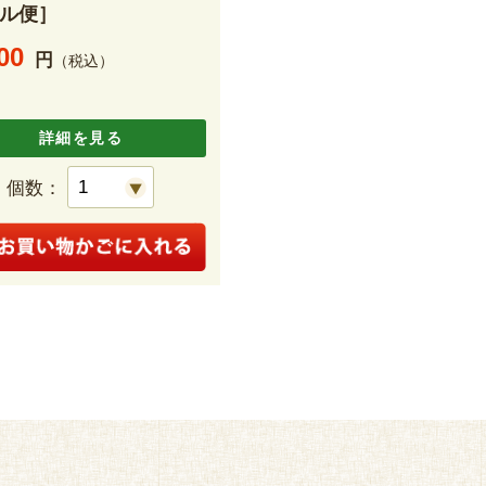
ル便］
00
円
（税込）
詳細を見る
個数：