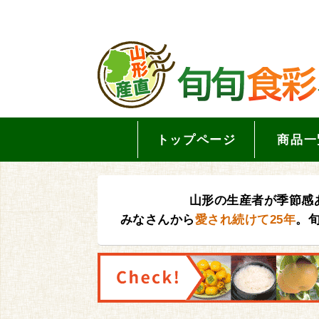
トップページ
商品一
山形の生産者が季節感
みなさんから
愛され続けて25年
。