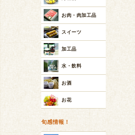
お肉・肉加工品
スイーツ
加工品
水・飲料
お酒
お花
旬感情報！