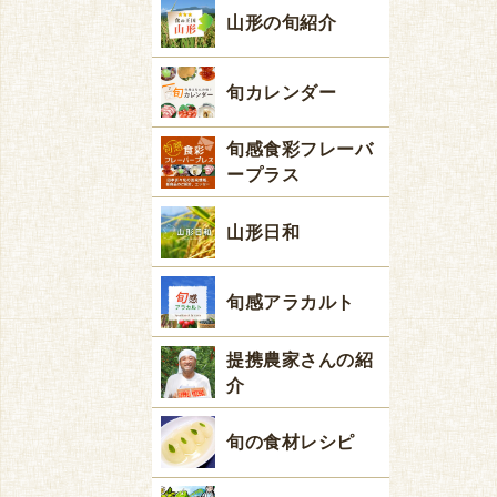
山形の旬紹介
旬カレンダー
旬感食彩フレーバ
ープラス
山形日和
旬感アラカルト
提携農家さんの紹
介
旬の食材レシピ