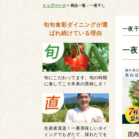
トップページ
>
商品一覧：一夜干し
旬旬食彩ダイニングが
選
一夜
ばれ続けている理由
一夜
旬にこだわってます。旬の時期
に食してこそ本来の美味しさ！
生産者直送！一番美味しいタイ
庄
ミングでもぎたて、採れたてを