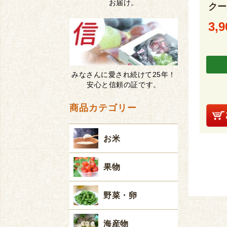
お届け。
クー
3,9
みなさんに愛され続けて25年！
安心と信頼の証です。
商品カテゴリー
お米
果物
野菜・卵
海産物