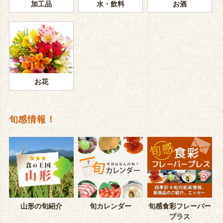
加工品
水・飲料
お酒
お花
旬感情報！
山形の旬紹介
旬カレンダー
旬感食彩フレーバー
プラス