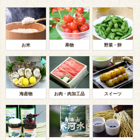
お米
果物
野菜・卵
海産物
お肉・肉加工品
スイーツ