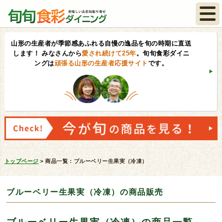
山形の生産者が季節感あふれる自慢の逸品を旬の時期に直送
します！
みなさんから
愛され続けて25年
。旬旬食彩ダイニ
ングは
頑張る山形の生産者応援サイト
です。
トップページ
>
商品一覧：ブルーベリー生果実（冷凍）
ブルーベリー生果実（冷凍）の商品販売