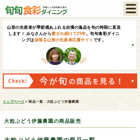
山形の生産者が季節感あふれる自慢の逸品を旬の時期に直送
します！
みなさんから
愛され続けて25年
。旬旬食彩ダイニ
ングは
頑張る山形の生産者応援サイト
です。
トップページ
>
商品一覧：大粒ぶどう伊藤農園
大粒ぶどう伊藤農園の商品販売