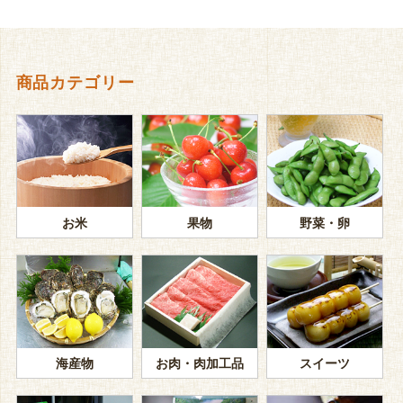
商品カテゴリー
お米
果物
野菜・卵
海産物
お肉・肉加工品
スイーツ