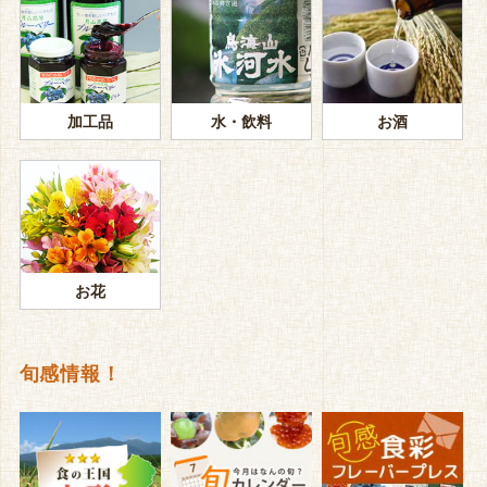
加工品
水・飲料
お酒
お花
旬感情報！