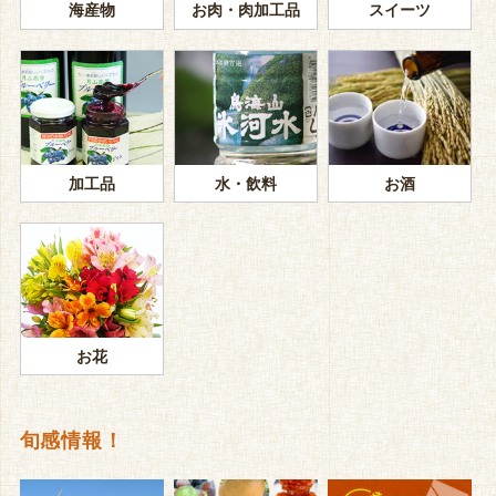
海産物
お肉・肉加工品
スイーツ
加工品
水・飲料
お酒
お花
旬感情報！