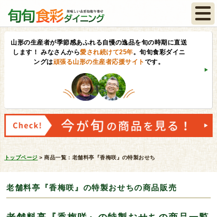
山形の生産者が季節感あふれる自慢の逸品を旬の時期に直送
します！
みなさんから
愛され続けて25年
。旬旬食彩ダイニ
ングは
頑張る山形の生産者応援サイト
です。
トップページ
>
商品一覧：老舗料亭『香梅咲』の特製おせち
老舗料亭『香梅咲』の特製おせちの商品販売