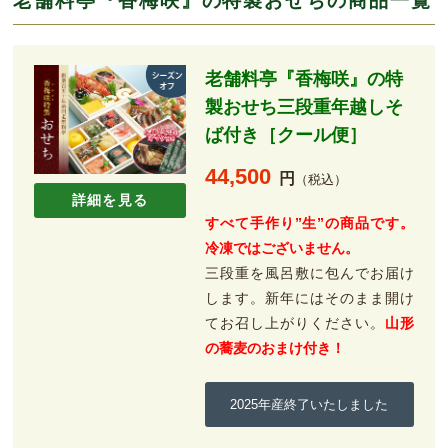
老舗料亭『香梅咲』の特製おせちの商品一覧
老舗料亭『香梅咲』の特
製おせち三段重年越しそ
ば付き［クール便］
44,500
円
（税込）
詳細を見る
すべて手作り”生”の商品です。
冷凍ではございません。
三段重を風呂敷に包んでお届け
します。新年にはそのまま開け
てお召し上がりください。
山形
の蕎麦のおまけ付き！
2025年産終了いたしました