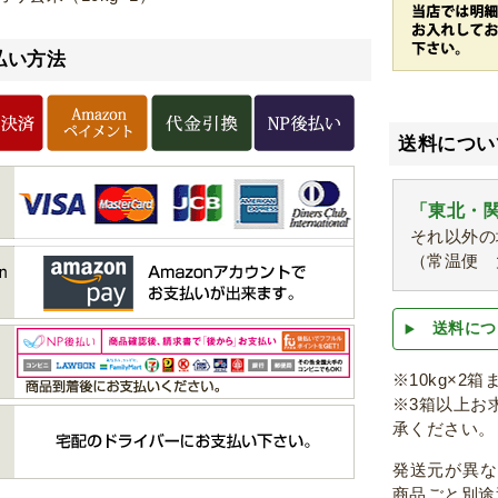
払い方法
送料につい
「東北・関
それ以外の
（常温便 
送料につ
※10kg×2
※3箱以上お
承ください。
発送元が異
商品ごと別途