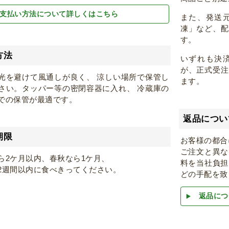
支払い方法について詳しくはこちら
また、発送
凍」など、
す。
方法
いずれも決
が、正式受
光を避けて風通しが良く、 涼しい場所で保管し
ます。
さい。タッパー等の密閉容器に入れ、 冷蔵庫の
での保管が最適です。
返品につい
期限
お客様の都合
ご注文と異な
ら2ケ月以内、春秋なら1ケ月、
料を当社負担
2週間以内に食べきってください。
どの手配を致
返品につ