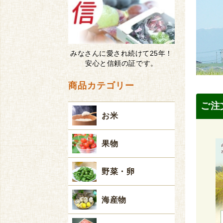
みなさんに愛され続けて25年！
安心と信頼の証です。
商品カテゴリー
ご注
お米
果物
野菜・卵
海産物