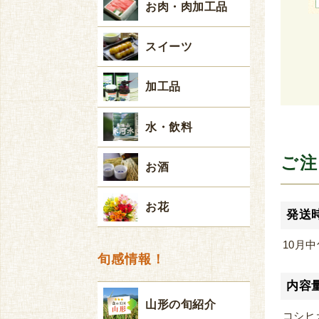
お肉・肉加工品
スイーツ
加工品
水・飲料
ご注
お酒
お花
発送
10月
旬感情報！
内容
山形の旬紹介
コシヒカ