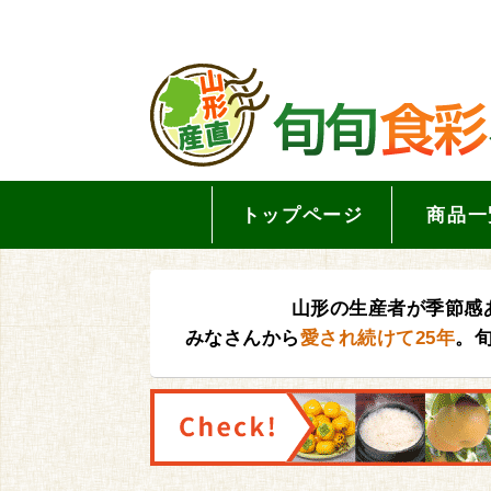
トップページ
商品一
山形の生産者が季節感
みなさんから
愛され続けて25年
。