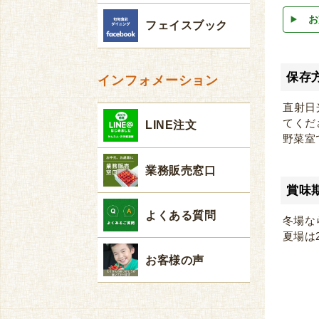
お
フェイスブック
保存
インフォメーション
直射日
てくだ
LINE注文
野菜室
業務販売窓口
賞味
よくある質問
冬場な
夏場は
お客様の声