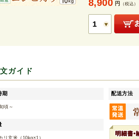
8,900
円
（税込）
文ガイド
時期
配送方法
中旬頃～
量
リ玄米（10kg×1）