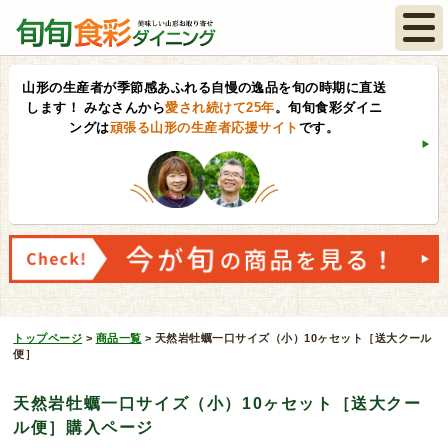
山形の生産者が季節感あふれる自慢の逸品を旬の時期に直送
します！
みなさんから
愛され続けて25年
。旬旬食彩ダイニ
ングは
頑張る山形の生産者応援サイト
です。
トップページ
>
商品一覧
>
天然岩牡蠣一口サイズ（小）10ヶセット［送大クール
便］
天然岩牡蠣一口サイズ（小）10ヶセット［送大クー
ル便］購入ページ