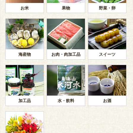
お米
果物
野菜・卵
海産物
お肉・肉加工品
スイーツ
加工品
水・飲料
お酒