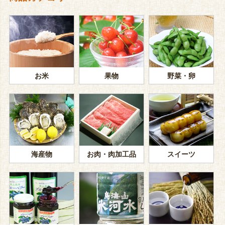
お米
果物
野菜・卵
海産物
お肉・肉加工品
スイーツ