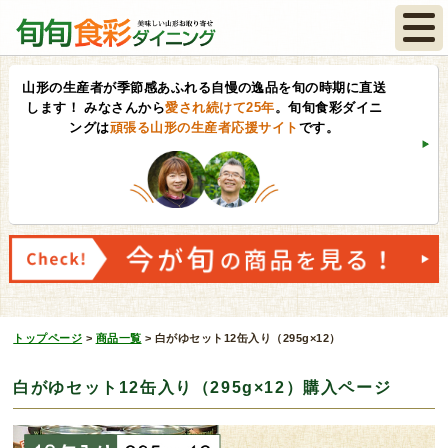
山形の生産者が季節感あふれる自慢の逸品を旬の時期に直送
します！
みなさんから
愛され続けて25年
。旬旬食彩ダイニ
ングは
頑張る山形の生産者応援サイト
です。
トップページ
>
商品一覧
>
白がゆセット12缶入り（295g×12）
白がゆセット12缶入り（295g×12）購入ページ