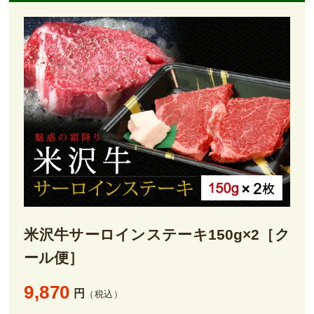
米沢牛サーロインステーキ150g×2［ク
ール便］
9,870
円
（税込）