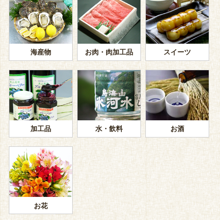
海産物
お肉・肉加工品
スイーツ
加工品
水・飲料
お酒
お花