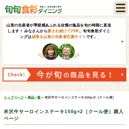
山形の生産者が季節感あふれる自慢の逸品を旬の時期に直送
します！
みなさんから
愛され続けて25年
。旬旬食彩ダイニ
ングは
頑張る山形の生産者応援サイト
です。
トップページ
>
商品一覧
>
米沢牛サーロインステーキ150g×2［クール便］
米沢牛サーロインステーキ150g×2［クール便］購入
ページ