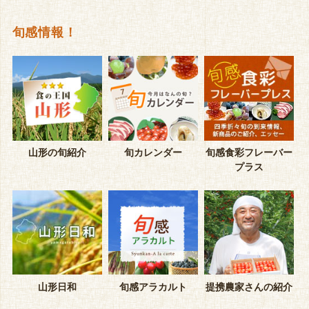
旬感情報！
山形の旬紹介
旬カレンダー
旬感食彩フレーバー
プラス
山形日和
旬感アラカルト
提携農家さんの紹介