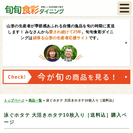
山形の生産者が季節感あふれる自慢の逸品を旬の時期に直送
します！
みなさんから
愛され続けて25年
。旬旬食彩ダイニ
ングは
頑張る山形の生産者応援サイト
です。
トップページ
>
商品一覧
>
泳ぐホタテ 大活きホタテ10枚入り［送料込］
泳ぐホタテ 大活きホタテ10枚入り［送料込］購入ペ
ージ