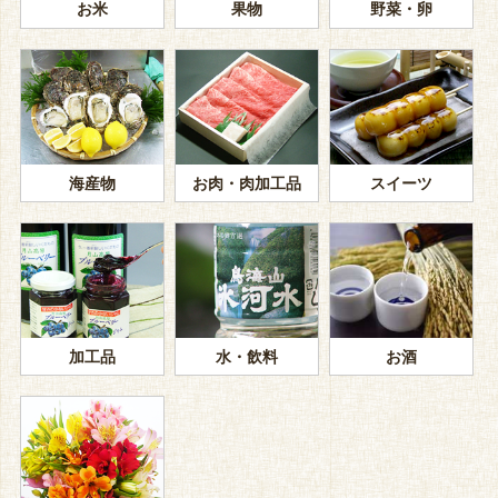
お米
果物
野菜・卵
海産物
お肉・肉加工品
スイーツ
加工品
水・飲料
お酒