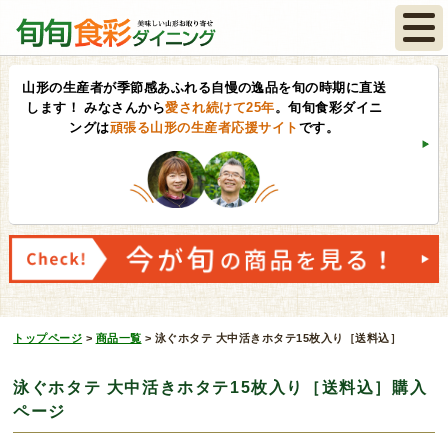
山形の生産者が季節感あふれる自慢の逸品を旬の時期に直送
します！
みなさんから
愛され続けて25年
。旬旬食彩ダイニ
ングは
頑張る山形の生産者応援サイト
です。
トップページ
>
商品一覧
>
泳ぐホタテ 大中活きホタテ15枚入り［送料込］
泳ぐホタテ 大中活きホタテ15枚入り［送料込］購入
ページ