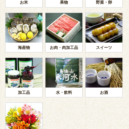
お米
果物
野菜・卵
海産物
お肉・肉加工品
スイーツ
加工品
水・飲料
お酒