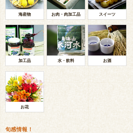
海産物
お肉・肉加工品
スイーツ
加工品
水・飲料
お酒
お花
旬感情報！