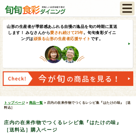
山形の生産者が季節感あふれる自慢の逸品を旬の時期に直送
します！
みなさんから
愛され続けて25年
。旬旬食彩ダイニ
ングは
頑張る山形の生産者応援サイト
です。
トップページ
>
商品一覧
>
庄内の在来作物でつくるレシピ集『はたけの味』［送
料込］
庄内の在来作物でつくるレシピ集『はたけの味』
［送料込］購入ページ