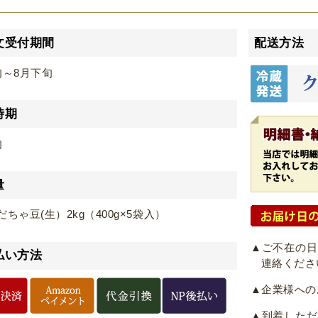
文受付期間
配送方法
旬～8月下旬
時期
旬
量
ちゃ豆(生）2kg（400g×5袋入）
▲ご不在の
払い方法
連絡くださ
▲企業様への
▲到着した