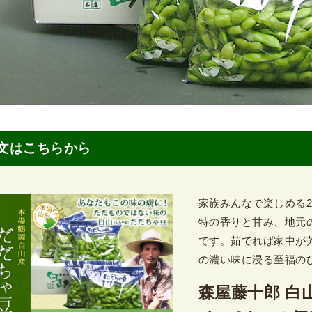
文はこちらから
家族みんなで楽しめる2
特の香りと甘み、地元
です。茹でれば家中が
の濃い味に浸る至福の
森屋藤十郎 白