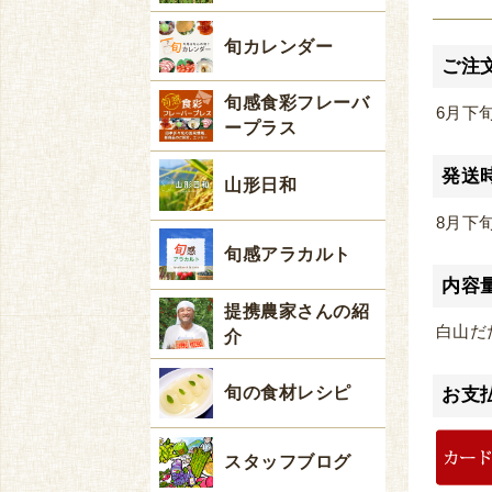
旬カレンダー
ご注
旬感食彩フレーバ
6月下
ープラス
発送
山形日和
8月下
旬感アラカルト
内容
提携農家さんの紹
白山だだ
介
旬の食材レシピ
お支
スタッフブログ