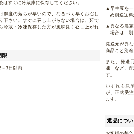
後はすぐに冷蔵庫に保存してください。
▲早生豆を
は鮮度の落ちが早いので、なるべく早くお召し
め別途送料
り下さい。すぐに召し上がらない場合は、茹で
▲異なる農
ら冷蔵・冷凍保存した方が風味良く召し上がれ
場合は、別
。
発送元が異
商品ごと別途
期限
また、発送
2～3日以内
凍」など、
す。
いずれも決
が、正式受
ます。
返品につい
お客様の都合