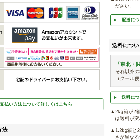
ださい。
配送につ
送料につい
「東北・関
それ以外の
（クール便
送料につ
支払い方法について詳しくはこちら
▲2kg箱が
は送料が変
方法
▲1.2kg
さが異なる