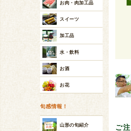
お肉・肉加工品
スイーツ
加工品
水・飲料
お酒
お花
旬感情報！
山形の旬紹介
ご注