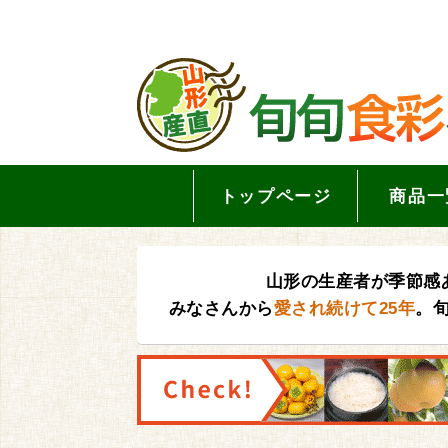
トップページ
商品一
山形の生産者が季節感
みなさんから
愛され続けて25年
。