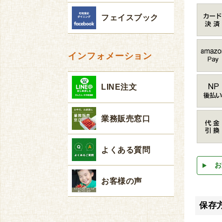
フェイスブック
インフォメーション
LINE注文
業務販売窓口
よくある質問
お
お客様の声
保存