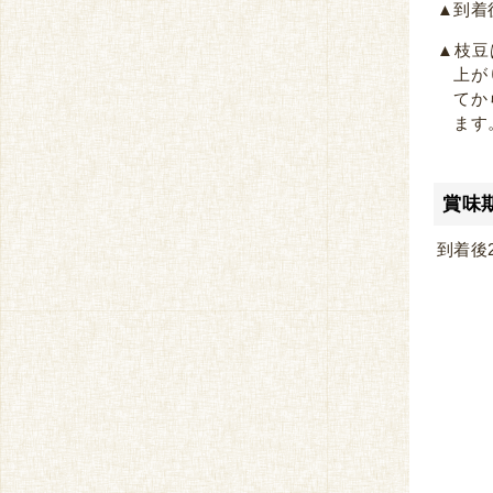
▲到着
▲枝豆
上が
てか
ます
賞味
到着後