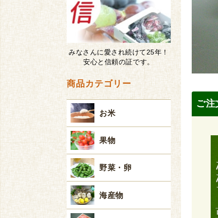
みなさんに愛され続けて25年！
安心と信頼の証です。
商品カテゴリー
ご注
お米
果物
野菜・卵
海産物