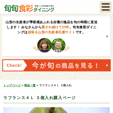
山形の生産者が季節感あふれる自慢の逸品を旬の時期に直送
します！
みなさんから
愛され続けて25年
。旬旬食彩ダイニ
ングは
頑張る山形の生産者応援サイト
です。
トップページ
>
商品一覧
>
ラフランス４Ｌ ３個入れ
ラフランス４Ｌ ３個入れ購入ページ