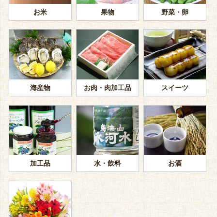
お米
果物
野菜・卵
海産物
お肉・肉加工品
スイーツ
加工品
水・飲料
お酒