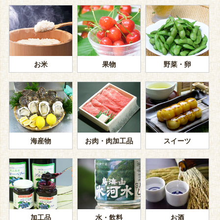
お米
果物
野菜・卵
海産物
お肉・肉加工品
スイーツ
加工品
水・飲料
お酒