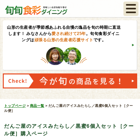
山形の生産者が季節感あふれる自慢の逸品を旬の時期に直送
します！
みなさんから
愛され続けて25年
。旬旬食彩ダイニ
ングは
頑張る山形の生産者応援サイト
です。
トップページ
>
商品一覧
>
だんご屋のアイスみたらし／黒蜜6個入セット［クー
ル便］
だんご屋のアイスみたらし／黒蜜6個入セット［クー
ル便］購入ページ