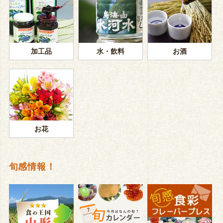
加工品
水・飲料
お酒
お花
旬感情報！