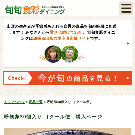
山形の生産者が季節感あふれる自慢の逸品を旬の時期に直送
します！
みなさんから
愛され続けて25年
。旬旬食彩ダイニ
ングは
頑張る山形の生産者応援サイト
です。
トップページ
>
商品一覧
>
呼朝卵30個入り ［クール便］
呼朝卵30個入り ［クール便］購入ページ