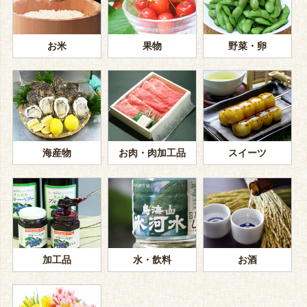
お米
果物
野菜・卵
海産物
お肉・肉加工品
スイーツ
加工品
水・飲料
お酒