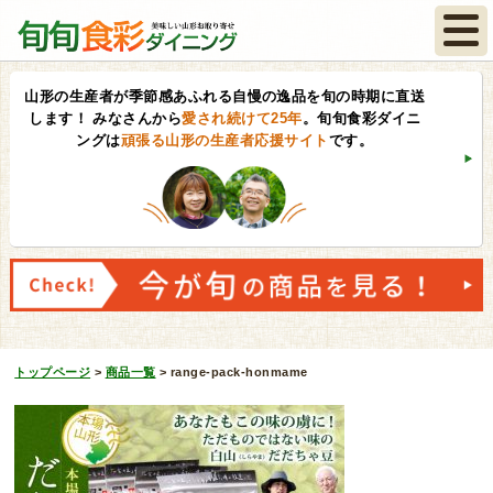
山形の生産者が季節感あふれる自慢の逸品を旬の時期に直送
します！
みなさんから
愛され続けて25年
。旬旬食彩ダイニ
ングは
頑張る山形の生産者応援サイト
です。
トップページ
>
商品一覧
>
range-pack-honmame