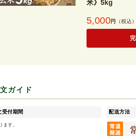
米》5kg
5,000
円
（税込
文ガイド
文受付期間
配送方法
ります。