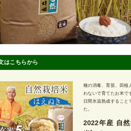
文はこちらから
種の消毒、育苗、田植
わないで育てたお米で
日間氷温熟成すること
た。
2022年産 