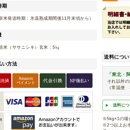
時期
新米発送時期：氷温熟成期間後11月末頃から）
量
培米（ササニシキ）玄米：5㎏
送料につい
払い方法
「東北・関
それ以外の
（常温便 
送料につ
※5kg×1の
※2つ以上お