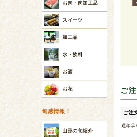
お肉・肉加工品
スイーツ
加工品
水・飲料
お酒
ご注
お花
旬感情報！
ご注
通年承
山形の旬紹介