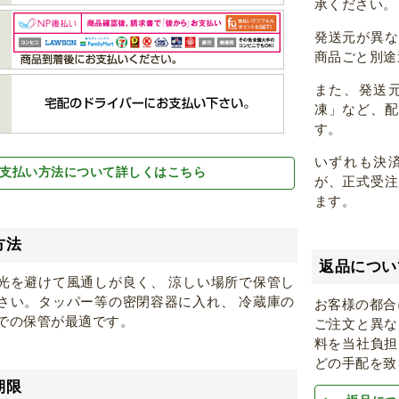
承ください。
発送元が異
商品ごと別途
また、発送
凍」など、
す。
いずれも決
支払い方法について詳しくはこちら
が、正式受
ます。
方法
返品につい
光を避けて風通しが良く、 涼しい場所で保管し
さい。タッパー等の密閉容器に入れ、 冷蔵庫の
お客様の都合
での保管が最適です。
ご注文と異な
料を当社負担
どの手配を致
期限