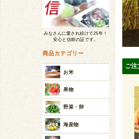
みなさんに愛され続けて25年！
安心と信頼の証です。
商品カテゴリー
ご注
お米
果物
野菜・卵
海産物