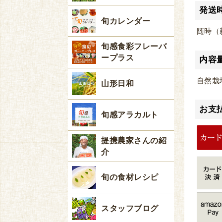
発送
旬カレンダー
随時（
旬感食彩フレーバ
ープラス
内容
自然栽
山形日和
お支
旬感アラカルト
提携農家さんの紹
介
旬の食材レシピ
スタッフブログ