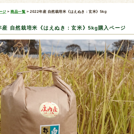
ージ
>
商品一覧
>
2022年産 自然栽培米《はえぬき：玄米》5kg
2年産 自然栽培米《はえぬき：玄米》5kg購入ページ