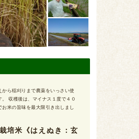
えから稲刈りまで農薬をいっさい使
す。 収穫後は、マイナス１度で４０
でお米の旨味を最大限引き出しまし
自然栽培米《はえぬき：玄