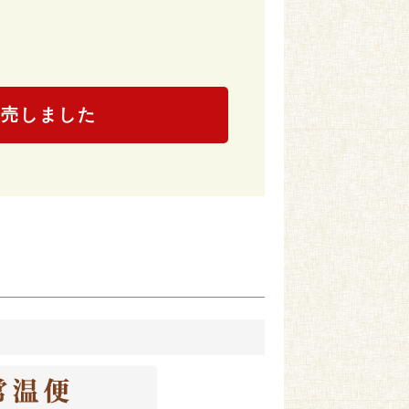
）
完売しました