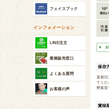
フェイスブック
インフォメーション
LINE注文
お
業務販売窓口
保存
よくある質問
直射日
てくだ
野菜室
お客様の声
賞味