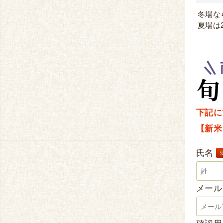
冬場な
夏場は
下記に
【新米
氏名
メー