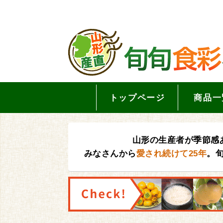
トップページ
商品一
山形の生産者が季節感
みなさんから
愛され続けて25年
。