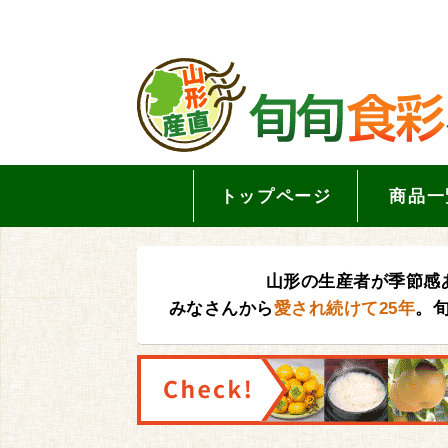
トップページ
商品一
山形の生産者が季節感
みなさんから
愛され続けて25年
。