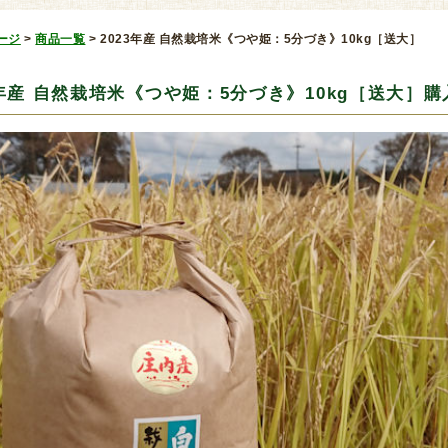
ージ
>
商品一覧
>
2023年産 自然栽培米《つや姫：5分づき》10kg［送大］
3年産 自然栽培米《つや姫：5分づき》10kg［送大］