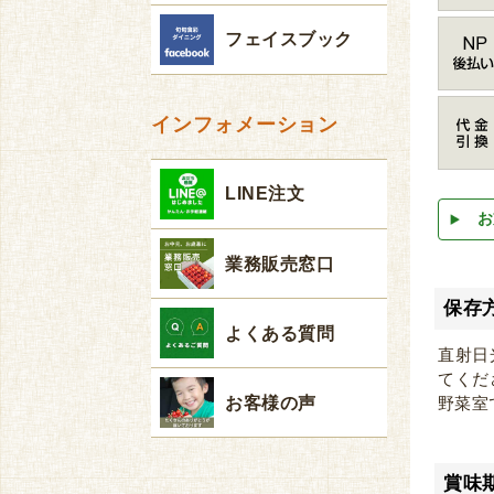
フェイスブック
インフォメーション
LINE注文
お
業務販売窓口
保存
よくある質問
直射日
てくだ
お客様の声
野菜室
賞味