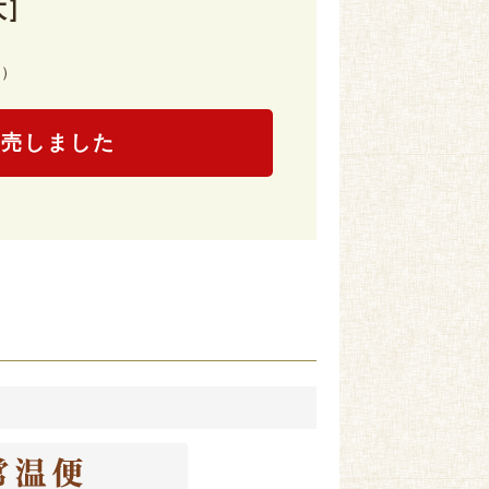
大］
込）
完売しました