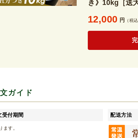
き》10kg［送
12,000
円
（税
文ガイド
文受付期間
配送方法
ります。