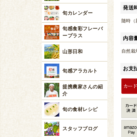
発送
旬カレンダー
随時（
旬感食彩フレーバ
ープラス
内容
自然栽
山形日和
お支
旬感アラカルト
提携農家さんの紹
介
旬の食材レシピ
スタッフブログ