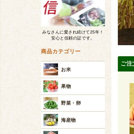
みなさんに愛され続けて25年！
安心と信頼の証です。
商品カテゴリー
ご注
お米
果物
野菜・卵
海産物