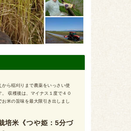
えから稲刈りまで農薬をいっさい使
す。 収穫後は、マイナス１度で４０
でお米の旨味を最大限引き出しまし
自然栽培米《つや姫：5分づ