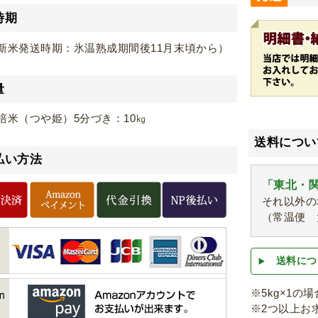
時期
新米発送時期：氷温熟成期間後11月末頃から）
量
培米（つや姫）5分づき：10㎏
送料につい
払い方法
「東北・関
それ以外の
（常温便 
送料につ
※5kg×1の
※2つ以上お