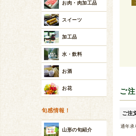
お肉・肉加工品
スイーツ
加工品
水・飲料
お酒
お花
ご注
旬感情報！
ご注
通年承
山形の旬紹介