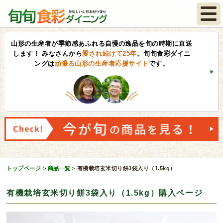
山形の生産者が季節感あふれる自慢の逸品を旬の時期に直送
します！
みなさんから
愛され続けて25年
。旬旬食彩ダイニ
ングは
頑張る山形の生産者応援サイト
です。
トップページ
>
商品一覧
>
有機栽培玄米切り餅3袋入り（1.5kg）
有機栽培玄米切り餅3袋入り（1.5kg）購入ページ