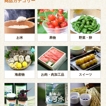
商品カテゴリー
お米
果物
野菜・卵
海産物
お肉・肉加工品
スイーツ