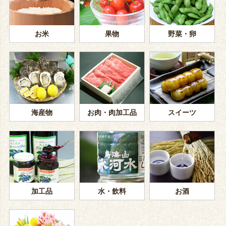
お米
果物
野菜・卵
海産物
お肉・肉加工品
スイーツ
加工品
水・飲料
お酒