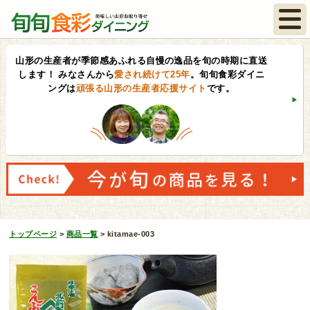
山形の生産者が季節感あふれる自慢の逸品を旬の時期に直送
します！
みなさんから
愛され続けて25年
。旬旬食彩ダイニ
ングは
頑張る山形の生産者応援サイト
です。
トップページ
>
商品一覧
>
kitamae-003