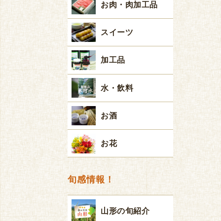
お肉・肉加工品
スイーツ
加工品
水・飲料
お酒
お花
旬感情報！
山形の旬紹介