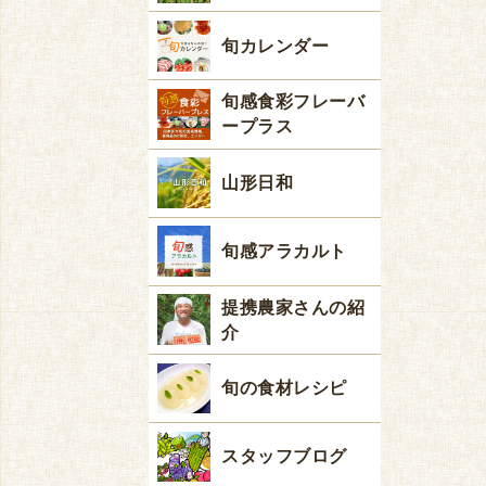
旬カレンダー
旬感食彩フレーバ
ープラス
山形日和
旬感アラカルト
提携農家さんの紹
介
旬の食材レシピ
スタッフブログ