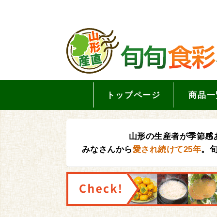
トップページ
商品一
山形の生産者が季節感
みなさんから
愛され続けて25年
。