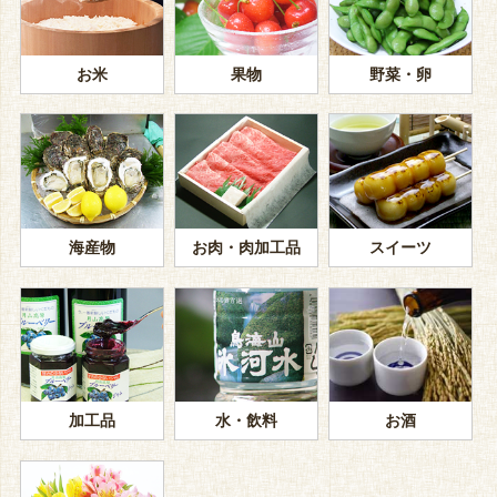
お米
果物
野菜・卵
海産物
お肉・肉加工品
スイーツ
加工品
水・飲料
お酒