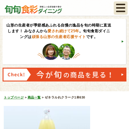
山形の生産者が季節感あふれる自慢の逸品を旬の時期に直送
します！
みなさんから
愛され続けて25年
。旬旬食彩ダイニ
ングは
頑張る山形の生産者応援サイト
です。
トップページ
>
商品一覧
>
ゼネラルれクラーク1本630