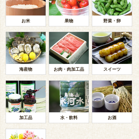
お米
果物
野菜・卵
海産物
お肉・肉加工品
スイーツ
加工品
水・飲料
お酒