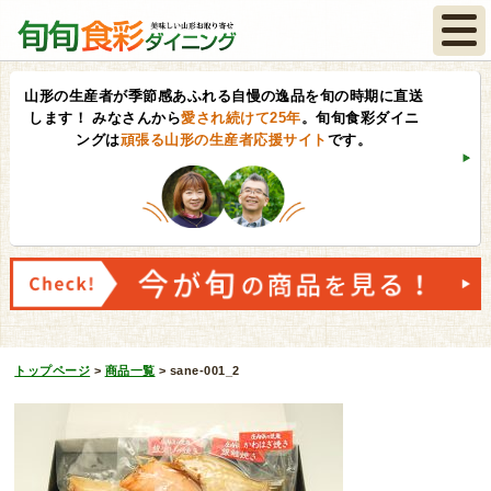
山形の生産者が季節感あふれる自慢の逸品を旬の時期に直送
します！
みなさんから
愛され続けて25年
。旬旬食彩ダイニ
ングは
頑張る山形の生産者応援サイト
です。
トップページ
>
商品一覧
>
sane-001_2