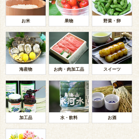
お米
果物
野菜・卵
海産物
お肉・肉加工品
スイーツ
加工品
水・飲料
お酒