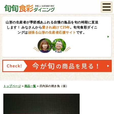
山形の生産者が季節感あふれる自慢の逸品を旬の時期に直送
します！
みなさんから
愛され続けて25年
。旬旬食彩ダイニ
ングは
頑張る山形の生産者応援サイト
です。
トップページ
>
商品一覧
>
庄内浜の焼き魚（仮）