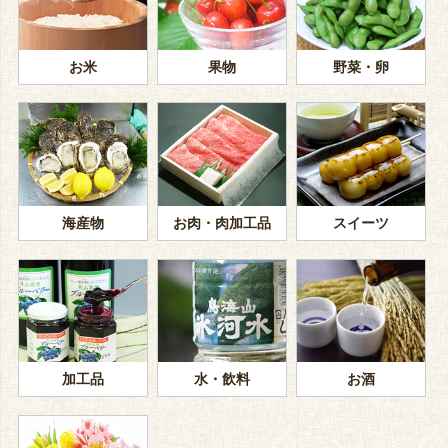
お米
果物
野菜・卵
海産物
お肉・肉加工品
スイーツ
加工品
水・飲料
お酒