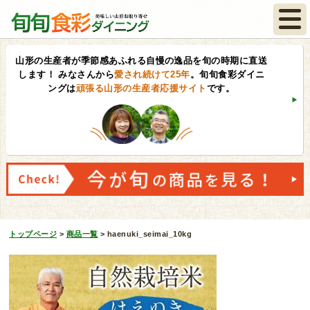
山形の生産者が季節感あふれる自慢の逸品を旬の時期に直送
します！
みなさんから
愛され続けて25年
。旬旬食彩ダイニ
ングは
頑張る山形の生産者応援サイト
です。
トップページ
>
商品一覧
>
haenuki_seimai_10kg