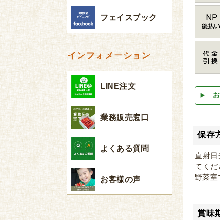
フェイスブック
インフォメーション
LINE注文
お
業務販売窓口
保存
よくある質問
直射日
てくだ
野菜室
お客様の声
賞味