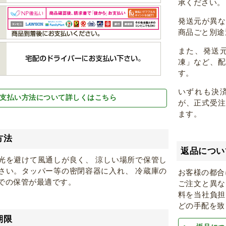
承ください。
発送元が異
商品ごと別途
また、発送
凍」など、
す。
いずれも決
支払い方法について詳しくはこちら
が、正式受
ます。
方法
返品につい
光を避けて風通しが良く、 涼しい場所で保管し
さい。タッパー等の密閉容器に入れ、 冷蔵庫の
お客様の都合
での保管が最適です。
ご注文と異な
料を当社負担
どの手配を致
期限