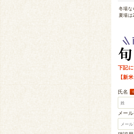
冬場な
夏場は
下記に
【新米
氏名
メー