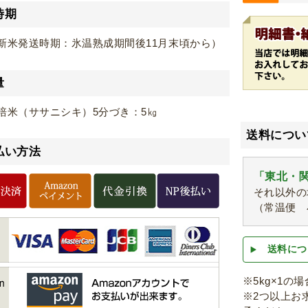
時期
新米発送時期：氷温熟成期間後11月末頃から）
量
培米（ササニシキ）5分づき：5㎏
送料につい
払い方法
「東北・関
それ以外の
（常温便 
送料につ
※5kg×1の
※2つ以上お