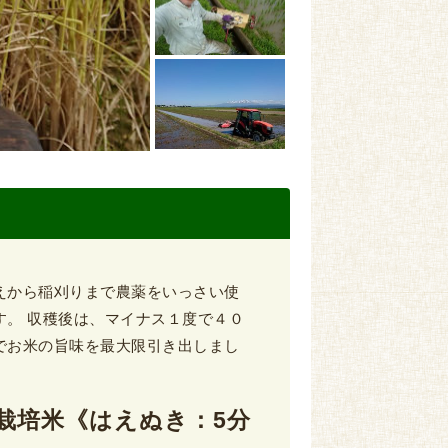
えから稲刈りまで農薬をいっさい使
す。 収穫後は、マイナス１度で４０
でお米の旨味を最大限引き出しまし
自然栽培米《はえぬき：5分