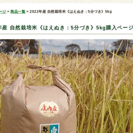
ージ
>
商品一覧
>
2022年産 自然栽培米《はえぬき：5分づき》5kg
2年産 自然栽培米《はえぬき：5分づき》5kg購入ペー