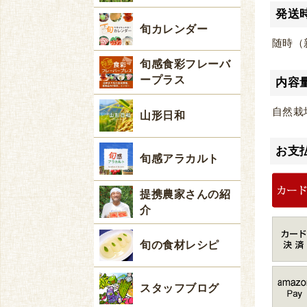
発送
旬カレンダー
随時（
旬感食彩フレーバ
ープラス
内容
自然栽
山形日和
お支
旬感アラカルト
提携農家さんの紹
介
旬の食材レシピ
スタッフブログ