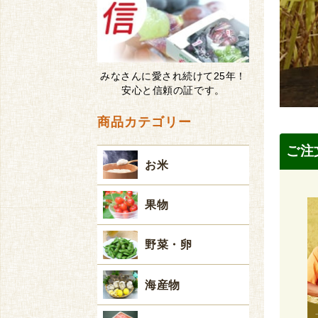
みなさんに愛され続けて25年！
安心と信頼の証です。
商品カテゴリー
ご注
お米
果物
野菜・卵
海産物