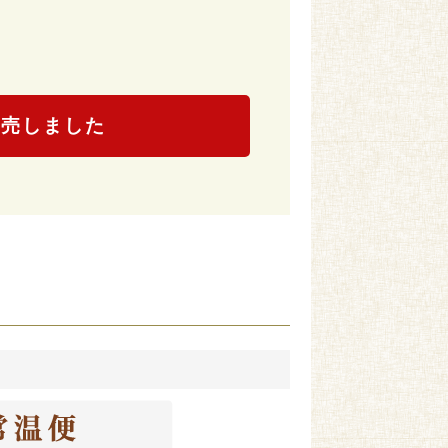
）
完売しました