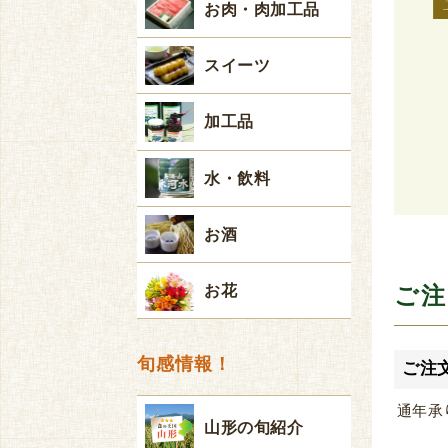
お肉・肉加工品
スイーツ
加工品
水・飲料
お酒
ご注
お花
旬感情報！
ご注
通年承
山形の旬紹介