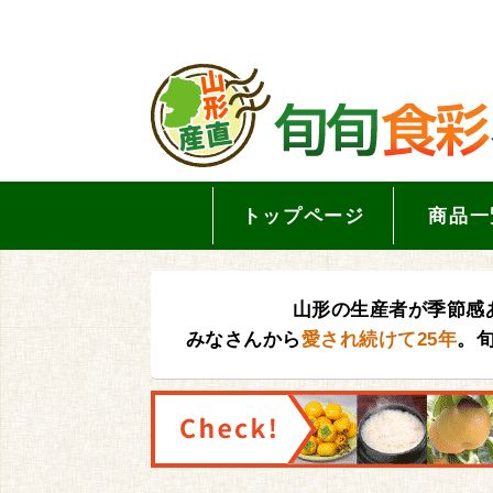
トップページ
商品一
山形の生産者が季節感
みなさんから
愛され続けて25年
。