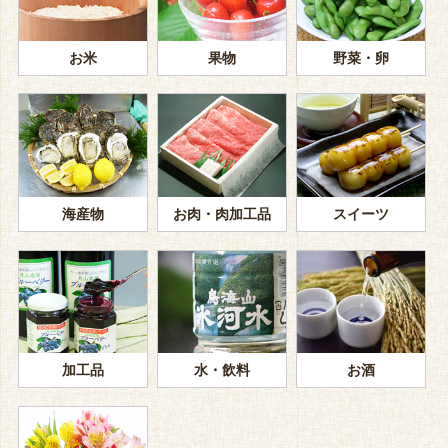
お米
果物
野菜・卵
海産物
お肉・肉加工品
スイーツ
加工品
水・飲料
お酒