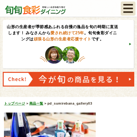
山形の生産者が季節感あふれる自慢の逸品を旬の時期に直送
します！
みなさんから
愛され続けて25年
。旬旬食彩ダイニ
ングは
頑張る山形の生産者応援サイト
です。
トップページ
>
商品一覧
>
pd_sumirebana_gallery03