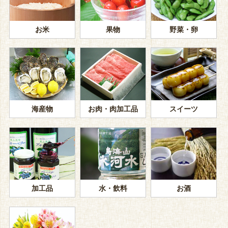
お米
果物
野菜・卵
海産物
お肉・肉加工品
スイーツ
加工品
水・飲料
お酒