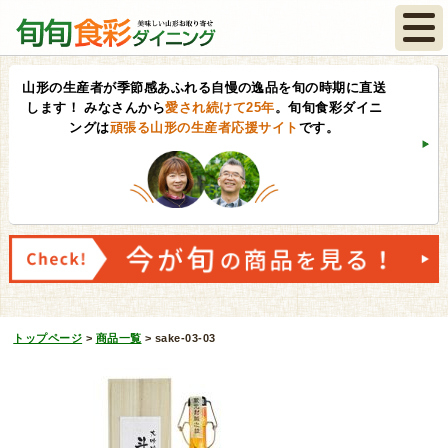
山形の生産者が季節感あふれる自慢の逸品を旬の時期に直送
します！
みなさんから
愛され続けて25年
。旬旬食彩ダイニ
ングは
頑張る山形の生産者応援サイト
です。
トップページ
>
商品一覧
>
sake-03-03