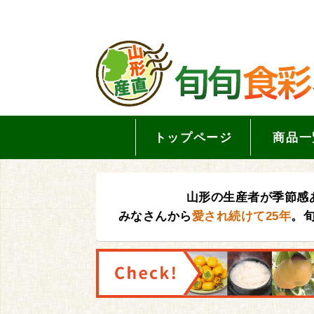
トップページ
商品一
山形の生産者が季節感
みなさんから
愛され続けて25年
。