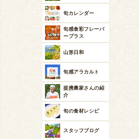
旬カレンダー
旬感食彩フレーバ
ープラス
山形日和
旬感アラカルト
提携農家さんの紹
介
旬の食材レシピ
スタッフブログ