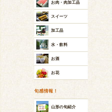
お肉・肉加工品
スイーツ
加工品
水・飲料
お酒
お花
旬感情報！
山形の旬紹介