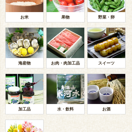
お米
果物
野菜・卵
海産物
お肉・肉加工品
スイーツ
加工品
水・飲料
お酒