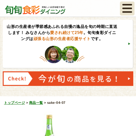
山形の生産者が季節感あふれる自慢の逸品を旬の時期に直送
します！
みなさんから
愛され続けて25年
。旬旬食彩ダイニ
ングは
頑張る山形の生産者応援サイト
です。
トップページ
>
商品一覧
>
sake-04-07