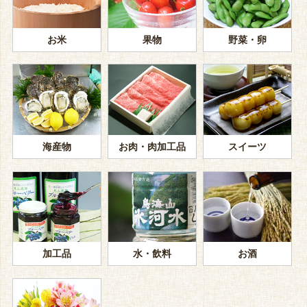
お米
果物
野菜・卵
海産物
お肉・肉加工品
スイーツ
加工品
水・飲料
お酒