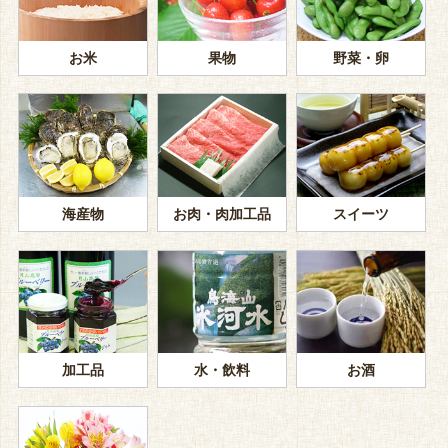
お米
果物
野菜・卵
海産物
お肉・肉加工品
スイーツ
加工品
水・飲料
お酒