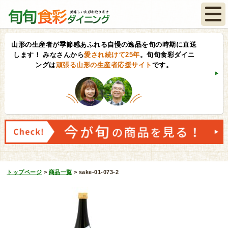
山形の生産者が季節感あふれる自慢の逸品を旬の時期に直送
します！
みなさんから
愛され続けて25年
。旬旬食彩ダイニ
ングは
頑張る山形の生産者応援サイト
です。
トップページ
>
商品一覧
>
sake-01-073-2