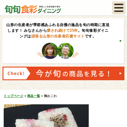
山形の生産者が季節感あふれる自慢の逸品を旬の時期に直送
します！
みなさんから
愛され続けて25年
。旬旬食彩ダイニ
ングは
頑張る山形の生産者応援サイト
です。
トップページ
>
商品一覧
>
梅おこわ