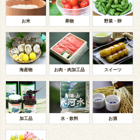
お米
果物
野菜・卵
海産物
お肉・肉加工品
スイーツ
加工品
水・飲料
お酒