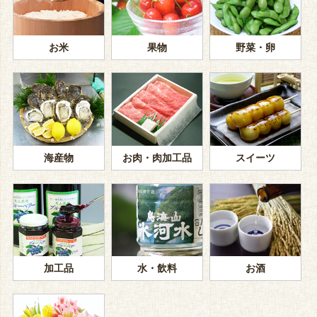
お米
果物
野菜・卵
海産物
お肉・肉加工品
スイーツ
加工品
水・飲料
お酒