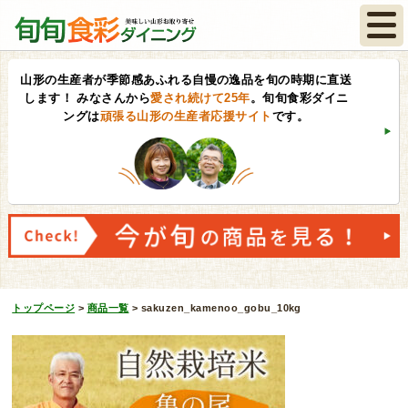
山形の生産者が季節感あふれる自慢の逸品を旬の時期に直送
します！
みなさんから
愛され続けて25年
。旬旬食彩ダイニ
ングは
頑張る山形の生産者応援サイト
です。
トップページ
>
商品一覧
>
sakuzen_kamenoo_gobu_10kg