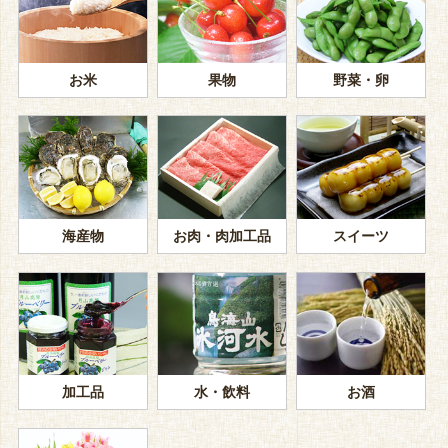
お米
果物
野菜・卵
海産物
お肉・肉加工品
スイーツ
加工品
水・飲料
お酒