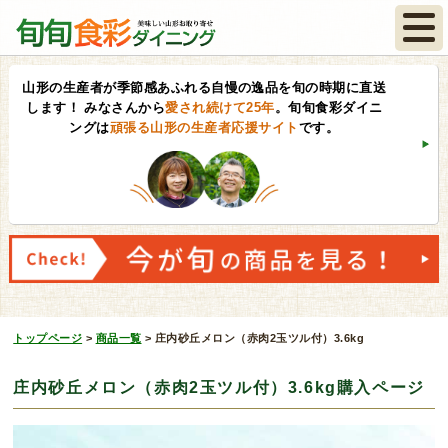
山形の生産者が季節感あふれる自慢の逸品を旬の時期に直送
します！
みなさんから
愛され続けて25年
。旬旬食彩ダイニ
ングは
頑張る山形の生産者応援サイト
です。
トップページ
>
商品一覧
>
庄内砂丘メロン（赤肉2玉ツル付）3.6kg
庄内砂丘メロン（赤肉2玉ツル付）3.6kg購入ページ