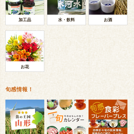
加工品
水・飲料
お酒
お花
旬感情報！