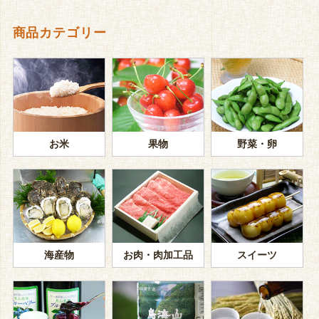
商品カテゴリー
お米
果物
野菜・卵
海産物
お肉・肉加工品
スイーツ