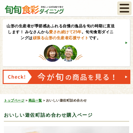
山形の生産者が季節感あふれる自慢の逸品を旬の時期に直送
します！
みなさんから
愛され続けて25年
。旬旬食彩ダイニ
ングは
頑張る山形の生産者応援サイト
です。
トップページ
>
商品一覧
>
おいしい遊佐町詰め合わせ
おいしい遊佐町詰め合わせ購入ページ