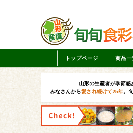
トップページ
商品一
山形の生産者が季節感
みなさんから
愛され続けて25年
。