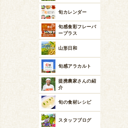
旬カレンダー
旬感食彩フレーバ
ープラス
山形日和
旬感アラカルト
提携農家さんの紹
介
旬の食材レシピ
スタッフブログ