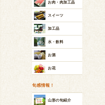
お肉・肉加工品
スイーツ
加工品
水・飲料
お酒
お花
旬感情報！
山形の旬紹介