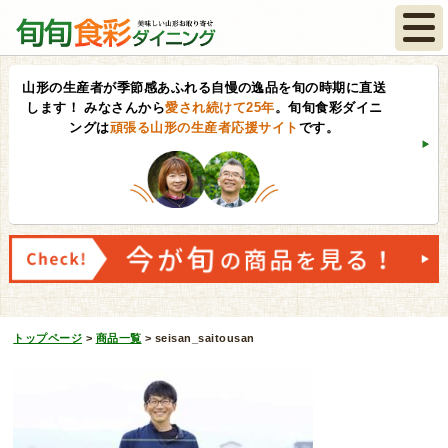
山形の生産者が季節感あふれる自慢の逸品を旬の時期に直送
します！
みなさんから
愛され続けて25年
。旬旬食彩ダイニ
ングは
頑張る山形の生産者応援サイト
です。
トップページ
>
商品一覧
>
seisan_saitousan