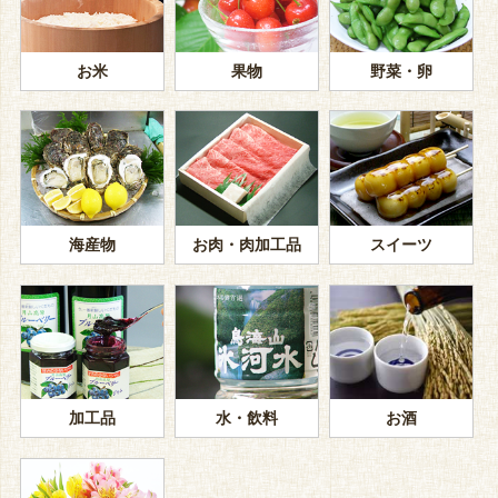
お米
果物
野菜・卵
海産物
お肉・肉加工品
スイーツ
加工品
水・飲料
お酒