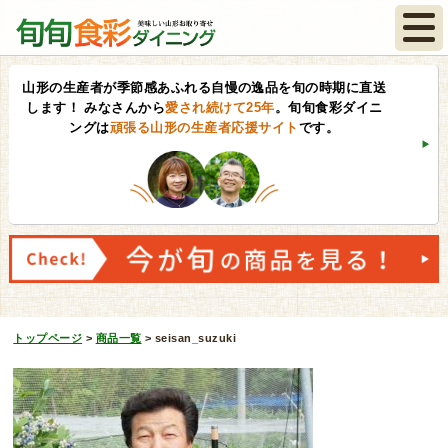
山形の生産者が季節感あふれる自慢の逸品を旬の時期に直送
します！
みなさんから
愛され続けて25年
。旬旬食彩ダイニ
ングは
頑張る山形の生産者応援サイト
です。
トップページ
>
商品一覧
>
seisan_suzuki