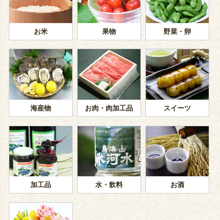
お米
果物
野菜・卵
海産物
お肉・肉加工品
スイーツ
加工品
水・飲料
お酒