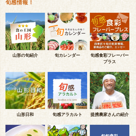
旬感情報！
山形の旬紹介
旬カレンダー
旬感食彩フレーバー
プラス
山形日和
旬感アラカルト
提携農家さんの紹介