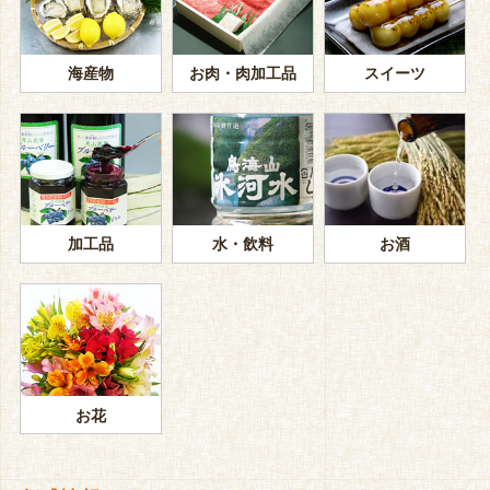
海産物
お肉・肉加工品
スイーツ
加工品
水・飲料
お酒
お花