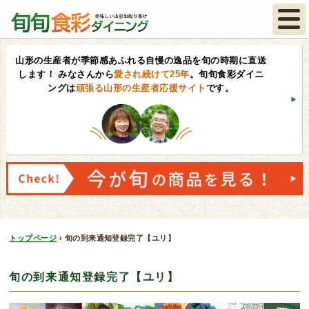
山形の生産者が季節感あふれる自慢の逸品を旬の時期に直送
します！
みなさんから
愛され続けて25年
。旬旬食彩ダイニ
ングは
頑張る山形の生産者応援サイト
です。
トップページ
›
旬の到来通知登録完了【ユリ】
旬の到来通知登録完了【ユリ】