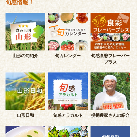
旬感情報！
山形の旬紹介
旬カレンダー
旬感食彩フレーバー
プラス
山形日和
旬感アラカルト
提携農家さんの紹介