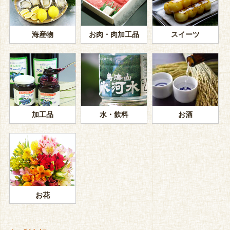
海産物
お肉・肉加工品
スイーツ
加工品
水・飲料
お酒
お花