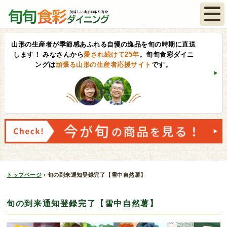
山形の生産者が季節感あふれる自慢の逸品を旬の時期に直送
します！
みなさんから
愛され続けて25年
。旬旬食彩ダイニ
ングは
頑張る山形の生産者応援サイト
です。
トップページ
›
旬の到来通知登録完了【雪中自然薯】
旬の到来通知登録完了【雪中自然薯】