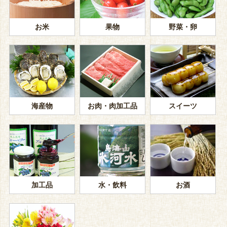
お米
果物
野菜・卵
海産物
お肉・肉加工品
スイーツ
加工品
水・飲料
お酒