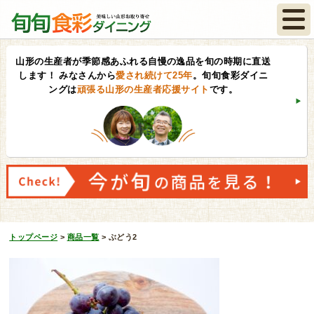
山形の生産者が季節感あふれる自慢の逸品を旬の時期に直送
します！
みなさんから
愛され続けて25年
。旬旬食彩ダイニ
ングは
頑張る山形の生産者応援サイト
です。
トップページ
>
商品一覧
>
ぶどう2