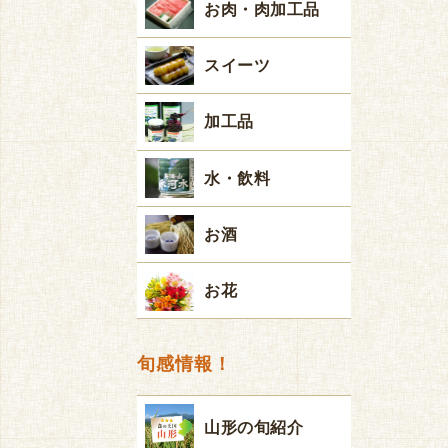
お肉・肉加工品
スイーツ
加工品
水・飲料
お酒
お花
旬感情報！
山形の旬紹介