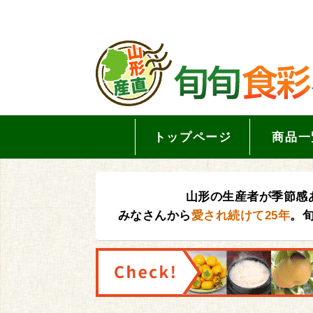
トップページ
商品一
山形の生産者が季節感
みなさんから
愛され続けて25年
。