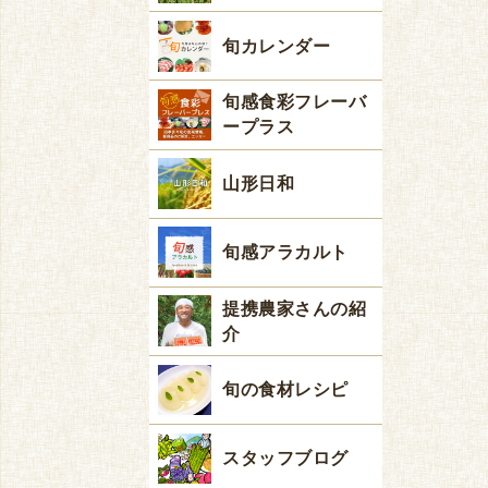
旬カレンダー
旬感食彩フレーバ
ープラス
山形日和
旬感アラカルト
提携農家さんの紹
介
旬の食材レシピ
スタッフブログ