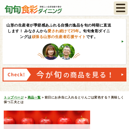
山形の生産者が季節感あふれる自慢の逸品を旬の時期に直送
します！
みなさんから
愛され続けて25年
。旬旬食彩ダイニ
ングは
頑張る山形の生産者応援サイト
です。
トップページ
>
商品一覧
>
前日にお弁当に入れるとりんごは変色する？美味しく
保つ工夫とは