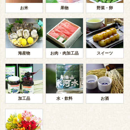
お米
果物
野菜・卵
海産物
お肉・肉加工品
スイーツ
加工品
水・飲料
お酒