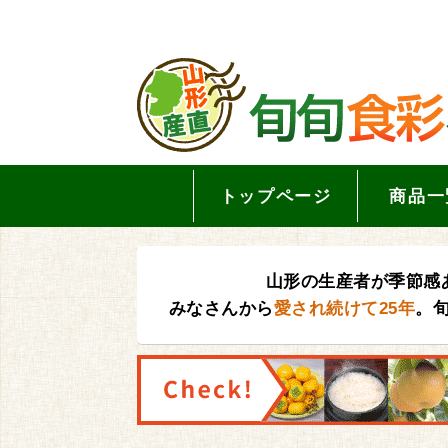
トップページ
商品一
山形の生産者が季節感
みなさんから
愛され続けて25年
。