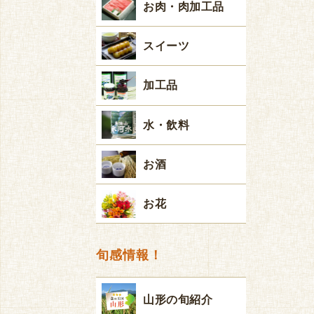
お肉・肉加工品
スイーツ
加工品
水・飲料
お酒
お花
旬感情報！
山形の旬紹介