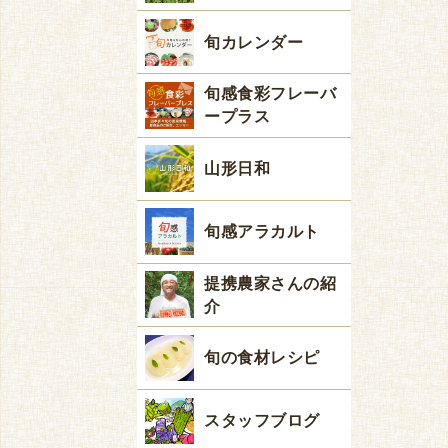
旬カレンダー
旬感食彩フレーバ
ープラス
山形日和
旬感アラカルト
提携農家さんの紹
介
旬の食材レシピ
スタッフブログ