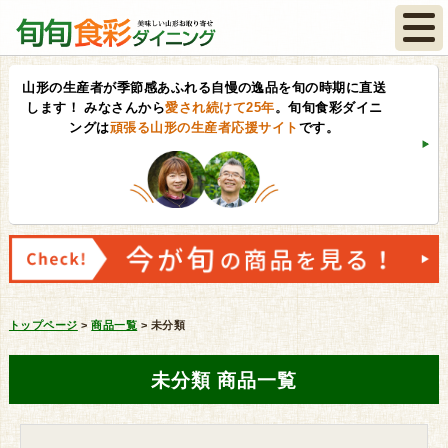
山形の生産者が季節感あふれる自慢の逸品を旬の時期に直送
します！
みなさんから
愛され続けて25年
。旬旬食彩ダイニ
ングは
頑張る山形の生産者応援サイト
です。
トップページ
>
商品一覧
>
未分類
未分類 商品一覧