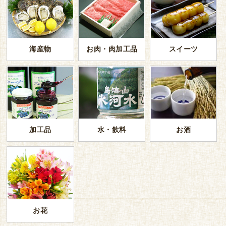
海産物
お肉・肉加工品
スイーツ
加工品
水・飲料
お酒
お花