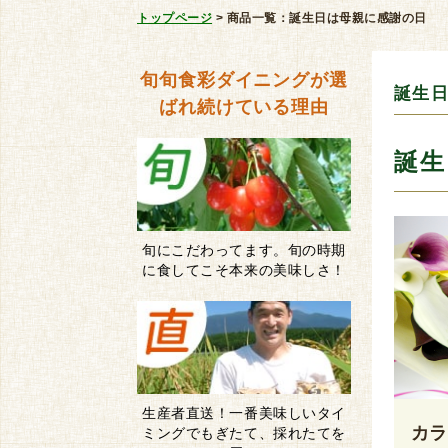
トップページ
>
商品一覧：誕生日は母親に感謝の日
旬旬食彩ダイニングが
選
誕生
ばれ続けている理由
誕生
旬にこだわってます。旬の時期
に食してこそ本来の美味しさ！
生産者直送！一番美味しいタイ
カ
ミングでもぎたて、採れたてを