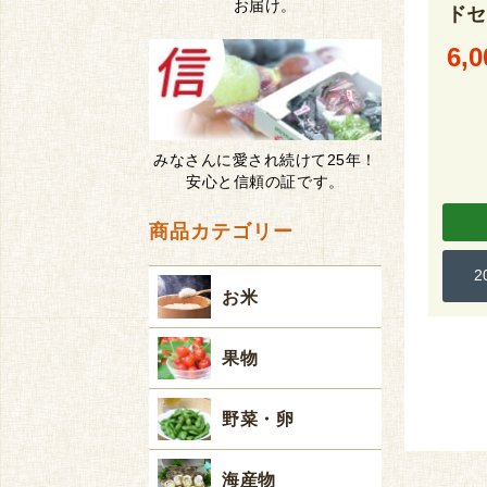
お届け。
ドセ
6,0
みなさんに愛され続けて25年！
安心と信頼の証です。
商品カテゴリー
お米
果物
野菜・卵
海産物