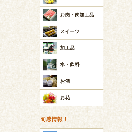
お肉・肉加工品
スイーツ
加工品
水・飲料
お酒
お花
旬感情報！