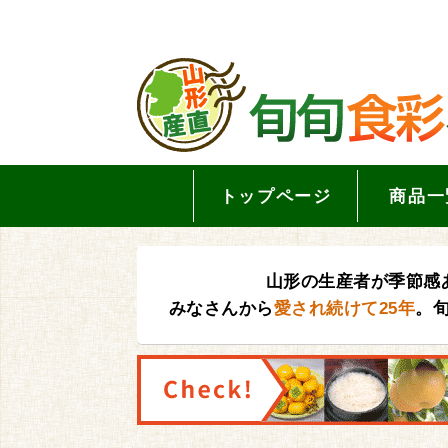
トップページ
商品一
山形の生産者が季節感
みなさんから
愛され続けて25年
。