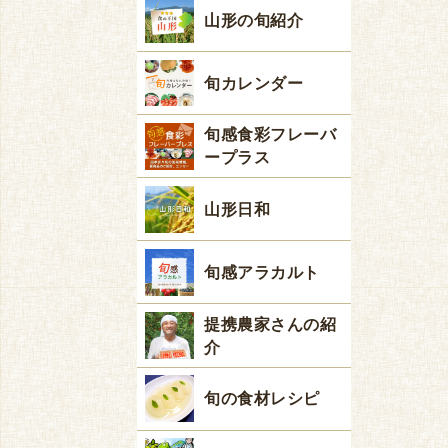
山形の旬紹介
旬カレンダー
旬感食彩フレーバ
ープラス
山形日和
旬感アラカルト
提携農家さんの紹
介
旬の食材レシピ